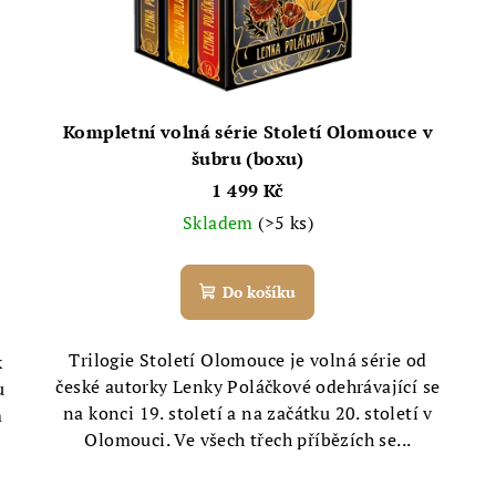
Kompletní volná série Století Olomouce v
šubru (boxu)
1 499 Kč
Skladem
(>5 ks)
Do košíku
Trilogie Století Olomouce je volná série od
k
české autorky Lenky Poláčkové odehrávající se
u
na konci 19. století a na začátku 20. století v
m
Olomouci. Ve všech třech příbězích se...