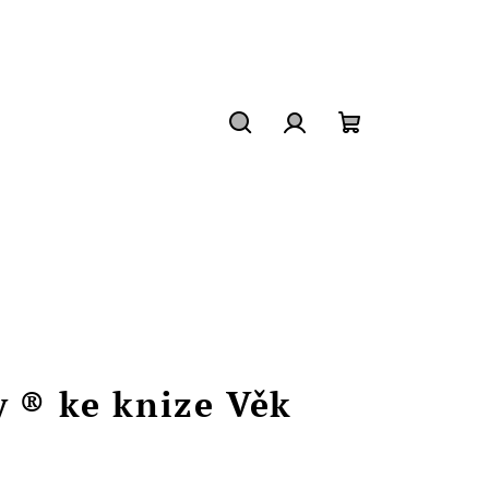
Hledat
Přihlášení
Nákupní
košík
y ® ke knize Věk