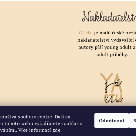
YA čtu
je malé české nezá
nakladatelství vydavající
autory píší young adult 
adult příběhy.
používá soubory cookie. Dalším
✉️ Chci odebírat newsle
Odmítnout
m tohoto webu vyjadřujete souhlas s
íváním.. Více informací
zde
.