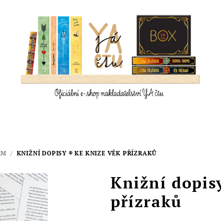
ÁM
/
KNIŽNÍ DOPISY ® KE KNIZE VĚK PŘÍZRAKŮ
Knižní dopis
přízraků