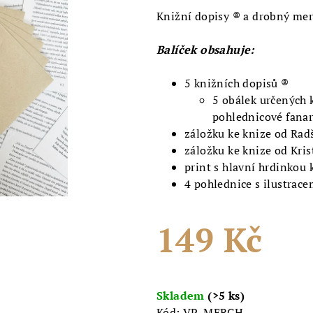
Knižní dopisy ® a drobný mer
Balíček obsahuje:
5 knižních dopisů ®
5 obálek určených 
pohlednicové fanar
záložku ke knize od Rad
záložku ke knize od Kri
print s hlavní hrdinkou
4 pohlednice s ilustrac
149 Kč
Měrná
cena:
Skladem
(>5 ks)
Kód:
VP-MERCH