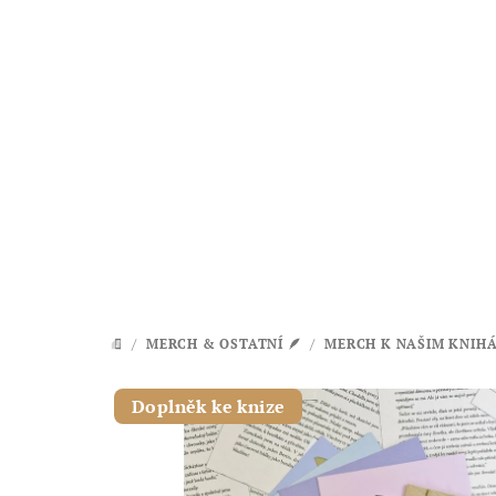
Přejít
na
obsah
/
MERCH & OSTATNÍ 🪶
/
MERCH K NAŠIM KNIH
DOMŮ
Doplněk ke knize