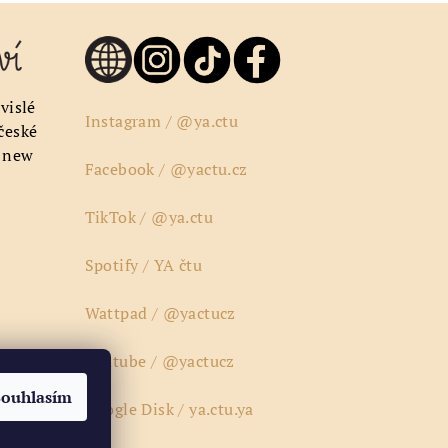
vislé
Instagram / @ya.ctu
 české
a new
Facebook / @yactu.cz
TikTok / @ya.ctu
Spotify / YA čtu
Wattpad / @yactucz
Youtube / @yactucz
tter
Souhlasím
Google Disk / ya.ctu.ya