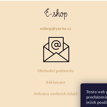
Z
á
p
eshop@yactu.cz
a
t
í
Obchodní podmínky
Reklamace
Tento web 
Ochrana osobních údajů
procházení
jejich použ