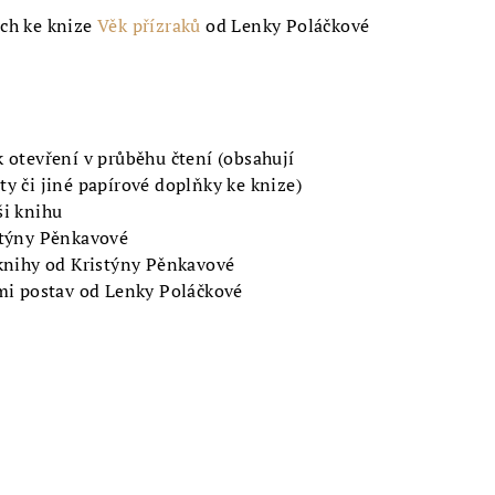
ch ke knize
Věk přízraků
od Lenky Poláčkové
k otevření v průběhu čtení (obsahují
ty či jiné papírové doplňky ke knize)
ši knihu
stýny Pěnkavové
 knihy od Kristýny Pěnkavové
emi postav od Lenky Poláčkové