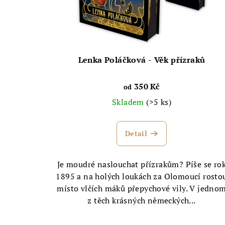
Lenka Poláčková - Věk přízraků
350 Kč
od
Skladem
(>5 ks)
Detail
Je moudré naslouchat přízrakům? Píše se ro
1895 a na holých loukách za Olomoucí rosto
místo vlčích máků přepychové vily. V jedno
z těch krásných německých...