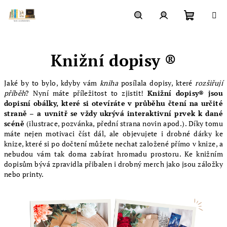
Přejít
na
obsah
Nákupn
Hledat
Přihlášení
Knižní dopisy ®
košík
Jaké by to bylo, kdyby vám
kniha
posílala dopisy, které
rozšiřují
příběh
? Nyní máte příležitost to zjistit!
Knižní dopisy® jsou
dopisní obálky, které si otevíráte v průběhu čtení na určité
straně
– a uvnitř se vždy ukrývá interaktivní prvek k dané
scéně
(ilustrace, pozvánka, přední strana novin apod.). Díky tomu
máte nejen motivaci číst dál, ale objevujete i drobné dárky ke
knize, které si po dočtení můžete nechat založené přímo v knize, a
nebudou vám tak doma zabírat hromadu prostoru. Ke knižním
dopisům bývá zpravidla přibalen i drobný merch jako jsou záložky
nebo printy.