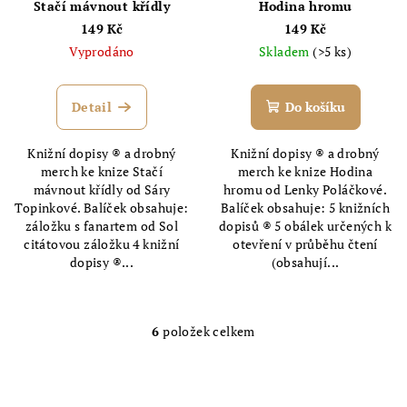
Stačí mávnout křídly
Hodina hromu
149 Kč
149 Kč
Vyprodáno
Skladem
(>5 ks)
Detail
Do košíku
Knižní dopisy ® a drobný
Knižní dopisy ® a drobný
merch ke knize Stačí
merch ke knize Hodina
mávnout křídly od Sáry
hromu od Lenky Poláčkové.
Topinkové. Balíček obsahuje:
Balíček obsahuje: 5 knižních
záložku s fanartem od Sol
dopisů ® 5 obálek určených k
citátovou záložku 4 knižní
otevření v průběhu čtení
dopisy ®...
(obsahují...
6
položek celkem
O
v
l
á