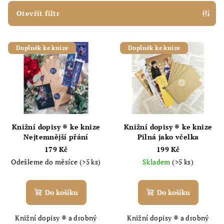
p
Otevřít filtr
r
V
o
Doplněk ke knize
Doplněk ke knize
ý
d
p
u
i
k
s
t
p
ů
r
Knižní dopisy ® ke knize
Knižní dopisy ® ke knize
o
Nejtemnější přání
Pilná jako včelka
d
179 Kč
199 Kč
Odešleme do měsíce
(>5 ks)
Skladem
(>5 ks)
u
k
t
Do košíku
Do košíku
ů
Knižní dopisy ® a drobný
Knižní dopisy ® a drobný