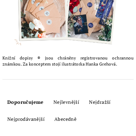
Knižní dopisy ® jsou chráněny registrovanou ochrannou
známkou. Za konceptem stojí ilustrátorka Hanka Grehová.
Ř
a
Doporučujeme
Nejlevnější
Nejdražší
z
e
Nejprodávanější
Abecedně
n
í