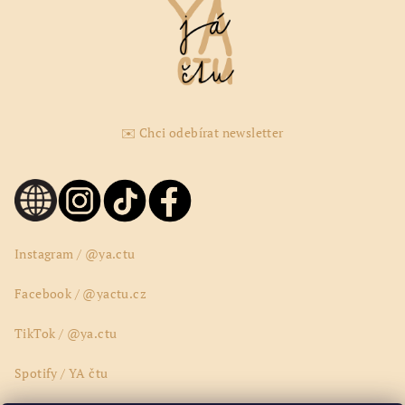
✉️ Chci odebírat newsletter
Instagram / @ya.ctu
Facebook / @yactu.cz
TikTok / @ya.ctu
Spotify / YA čtu