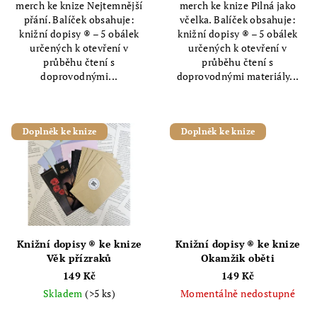
merch ke knize Nejtemnější
merch ke knize Pilná jako
přání. Balíček obsahuje:
včelka. Balíček obsahuje:
knižní dopisy ® – 5 obálek
knižní dopisy ® – 5 obálek
určených k otevření v
určených k otevření v
průběhu čtení s
průběhu čtení s
doprovodnými...
doprovodnými materiály...
Doplněk ke knize
Doplněk ke knize
Knižní dopisy ® ke knize
Knižní dopisy ® ke knize
Věk přízraků
Okamžik oběti
149 Kč
149 Kč
Skladem
(>5 ks)
Momentálně nedostupné