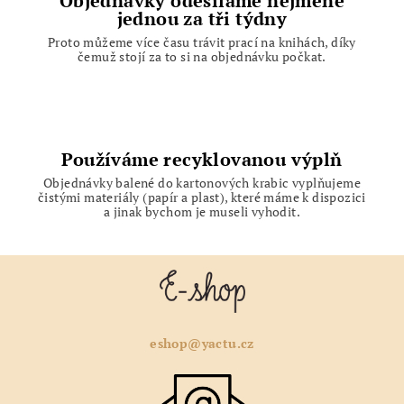
Objednávky odesíláme nejméně
jednou za tři týdny
Proto můžeme více času trávit prací na knihách, díky
čemuž stojí za to si na objednávku počkat.
Používáme recyklovanou výplň
Objednávky balené do kartonových krabic vyplňujeme
čistými materiály (papír a plast), které máme k dispozici
a jinak bychom je museli vyhodit.
Z
á
p
a
eshop@yactu.cz
t
í