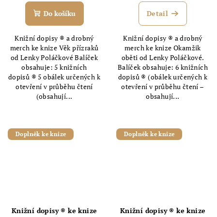
Do košíku
Detail
Knižní dopisy ® a drobný
Knižní dopisy ® a drobný
merch ke knize Věk přízraků
merch ke knize Okamžik
od Lenky Poláčkové Balíček
oběti od Lenky Poláčkové.
obsahuje: 5 knižních
Balíček obsahuje: 6 knižních
dopisů ® 5 obálek určených k
dopisů ® (obálek určených k
otevření v průběhu čtení
otevření v průběhu čtení –
(obsahují...
obsahují...
Doplněk ke knize
Doplněk ke knize
Knižní dopisy ® ke knize
Knižní dopisy ® ke knize