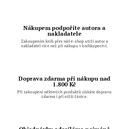
d
a
c
í
Nákupem podpoříte autora a
p
nakladatele
r
Zakoupením knih přes náš e-shop utrží autor a
v
nakladatel více než při nákupu v knihkupectví.
k
y
v
ý
p
Doprava zdarma při nákupu nad
1.800 Kč
i
s
Při zakoupení některých produktů získáte dopravu
zdarma i při nižší částce.
u