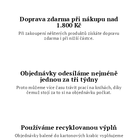
v
ý
p
Doprava zdarma při nákupu nad
1.800 Kč
i
s
Při zakoupení některých produktů získáte dopravu
zdarma i při nižší částce.
u
Objednávky odesíláme nejméně
jednou za tři týdny
Proto můžeme více času trávit prací na knihách, díky
čemuž stojí za to si na objednávku počkat.
Používáme recyklovanou výplň
Objednávky balené do kartonových krabic vyplňujeme