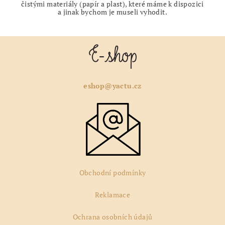
čistými materiály (papír a plast), které máme k dispozici
a jinak bychom je museli vyhodit.
Z
á
p
a
eshop@yactu.cz
t
í
Obchodní podmínky
Reklamace
Ochrana osobních údajů