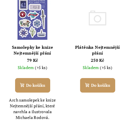
ý
d
p
u
i
k
s
t
p
ů
r
Plátěnka Nejtemnější
Samolepky ke knize
o
přání
Nejtemnější přání
d
250 Kč
79 Kč
Skladem
(>5 ks)
Skladem
(>5 ks)
u
k
t
Do košíku
Do košíku
ů
Arch samolepek ke knize
Nejtemnější přání, které
navrhla a ilustrovala
Michaela Rodová.