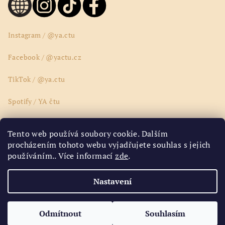
Instagram / @ya.ctu
Facebook / @yactu.cz
TikTok / @ya.ctu
Spotify / YA čtu
Wattpad / @yactucz
Tento web používá soubory cookie. Dalším
procházením tohoto webu vyjadřujete souhlas s jejich
Youtube / @yactucz
používáním.. Více informací
zde
.
Google Disk / ya.ctu.ya
Nastavení
Copyright 2026
YA čtu e-shop
. Všechna práva vyhrazena.
Odmítnout
Souhlasím
Vytvořil Shoptet