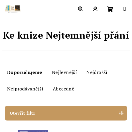
Přejít
na
obsah
Nákupn
Hledat
Přihlášení
Ke knize Nejtemnější přání
košík
Ř
a
Doporučujeme
Nejlevnější
Nejdražší
z
e
Nejprodávanější
Abecedně
n
í
p
Otevřít filtr
r
V
o