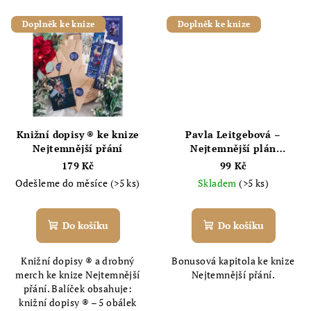
Doplněk ke knize
Doplněk ke knize
Knižní dopisy ® ke knize
Pavla Leitgebová –
Nejtemnější přání
Nejtemnější plán
(bonusová kapitola ke
179 Kč
99 Kč
knize Nejtemnější přání)
Odešleme do měsíce
(>5 ks)
Skladem
(>5 ks)
Do košíku
Do košíku
Knižní dopisy ® a drobný
Bonusová kapitola ke knize
merch ke knize Nejtemnější
Nejtemnější přání.
přání. Balíček obsahuje:
knižní dopisy ® – 5 obálek