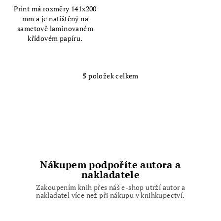
Print má rozměry 141x200
mm a je natištěný na
sametově laminovaném
křídovém papíru.
5
položek celkem
O
v
l
á
d
a
c
í
Nákupem podpoříte autora a
p
nakladatele
r
Zakoupením knih přes náš e-shop utrží autor a
v
nakladatel více než při nákupu v knihkupectví.
k
y