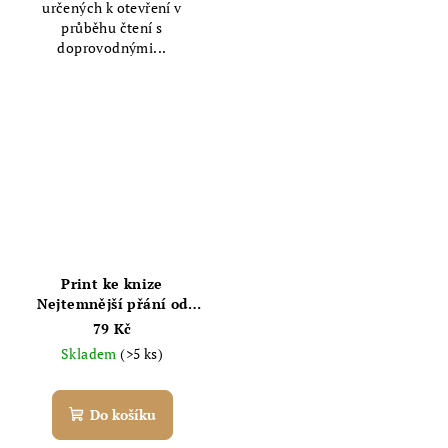
určených k otevření v
průběhu čtení s
doprovodnými...
Print ke knize
Nejtemnější přání od
Thalie
79 Kč
Skladem
(>5 ks)
Do košíku