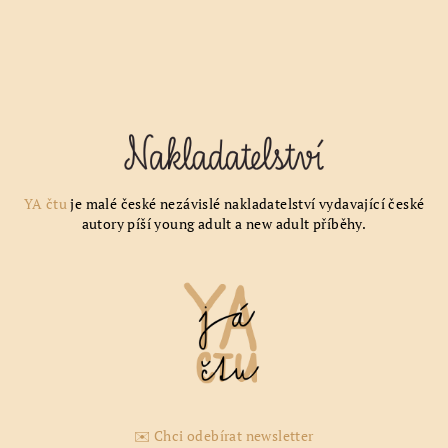
YA čtu
je malé české nezávislé nakladatelství vydavající české
autory píší young adult a new adult příběhy.
✉️ Chci odebírat newsletter