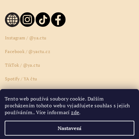
Instagram / @ya.ctu
Facebook / @yactu.cz
TikTok / @ya.ctu
Spotify / YA čtu
Wattpad / @yactucz
Tento web používá soubory cookie. Dalším
procházením tohoto webu vyjadřujete souhlas s jejich
Youtube / @yactucz
používáním.. Více informací
zde
.
Google Disk / ya.ctu.ya
Nastavení