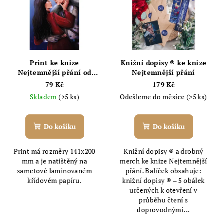
Print ke knize
Knižní dopisy ® ke knize
Nejtemnější přání od
Nejtemnější přání
Thalie
79 Kč
179 Kč
Skladem
(>5 ks)
Odešleme do měsíce
(>5 ks)
Do košíku
Do košíku
Print má rozměry 141x200
Knižní dopisy ® a drobný
mm a je natištěný na
merch ke knize Nejtemnější
sametově laminovaném
přání. Balíček obsahuje:
křídovém papíru.
knižní dopisy ® – 5 obálek
určených k otevření v
průběhu čtení s
doprovodnými...