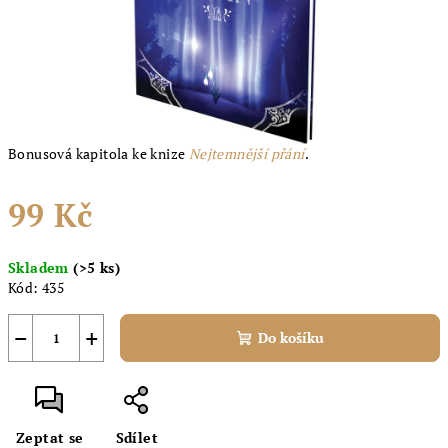
Bonusová kapitola ke knize
Nejtemnější přání
.
99 Kč
Měrná
Skladem
(>5 ks)
cena:
Kód:
435
−
+
Do košíku
Zeptat se
Sdílet