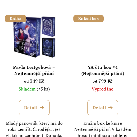
Kniha
Knižní box
Pavla Leitgebová –
YA čtu box #4
Nejtemnější přání
(Nejtemnější přání)
349 Kč
799 Kč
od
od
Skladem
(>5 ks)
Vyprodáno
Detail
Detail
Mladý panovník, který má do
Knižní box ke knize
roka zemřít. Čarodějka, jež
Nejtemnější přání. V každém
ví, jak ho zachránit. Dohoda,
boxu i miniboxu najdete: