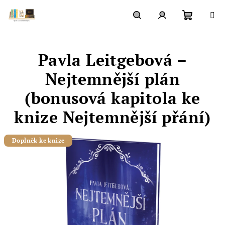
Přejít
na
obsah
Nákupn
Hledat
Přihlášení
Pavla Leitgebová –
košík
Nejtemnější plán
(bonusová kapitola ke
knize Nejtemnější přání)
Doplněk ke knize