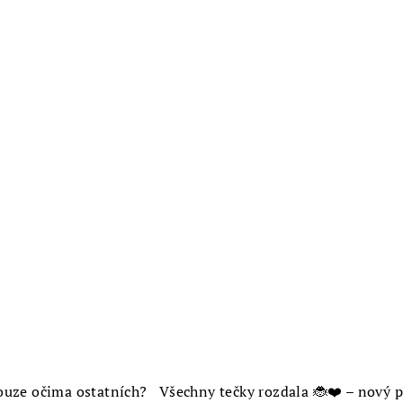
uze očima ostatních? Všechny tečky rozdala 🐞❤️ – nový př