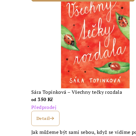
t
u
e
-
s
h
Sára Topinková – Všechny tečky rozdala
350 Kč
od
o
Předprodej
p
Detail
Jak můžeme být sami sebou, když se vidíme po