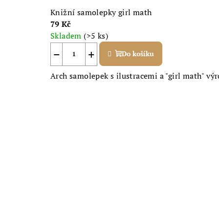
Knižní samolepky girl math
79 Kč
Skladem
(>5 ks)
−
+
Do košíku
Arch samolepek s ilustracemi a "girl math" výr