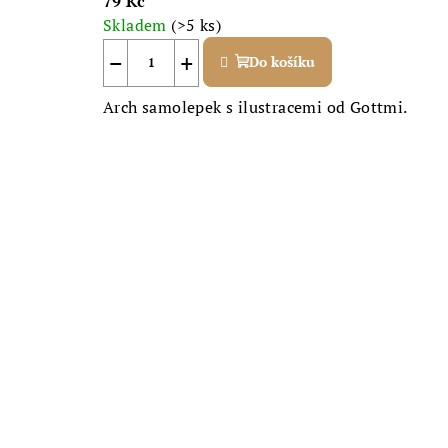
79 Kč
Skladem
(>5 ks)
−
+
Do košíku
Arch samolepek s ilustracemi od Gottmi.