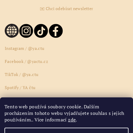
✉️ Chci odebírat newsletter
Instagram / @ya.ctu
Facebook / @yactu.cz
TikTok / @ya.ctu
Spotify / YA čtu
Wattpad / @yactucz
Tento web používá soubory cookie. Dalším
procházením tohoto webu vyjadřujete souhlas s jejich
Youtube / @yactucz
používáním.. Více informací
zde
.
Google Disk / ya.ctu.ya