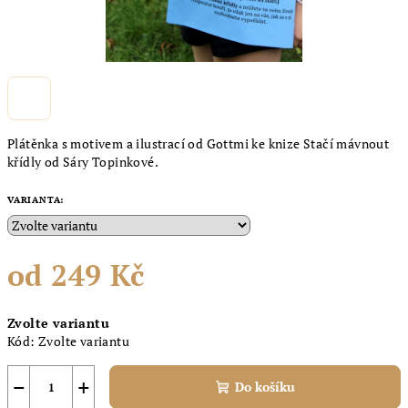
Plátěnka s motivem a ilustrací od Gottmi ke knize Stačí mávnout
křídly od Sáry Topinkové.
VARIANTA:
od
249 Kč
Měrná
Zvolte variantu
cena:
Kód:
Zvolte variantu
−
+
Do košíku