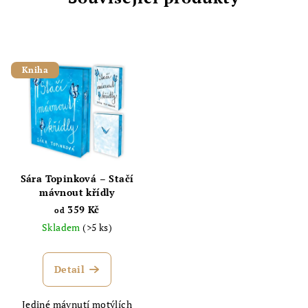
Kniha
Sára Topinková – Stačí
mávnout křídly
359 Kč
od
Skladem
(>5 ks)
Detail
Jediné mávnutí motýlích