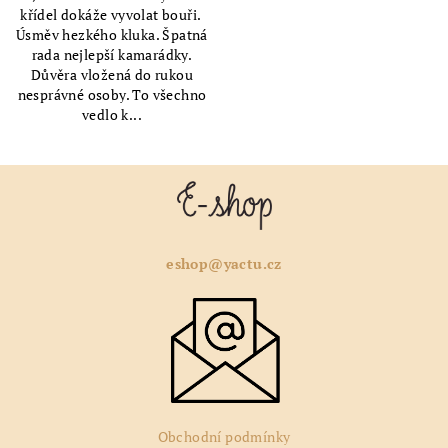
křídel dokáže vyvolat bouři.
Úsměv hezkého kluka. Špatná
rada nejlepší kamarádky.
Důvěra vložená do rukou
nesprávné osoby. To všechno
vedlo k...
Z
á
p
a
eshop@yactu.cz
t
í
Obchodní podmínky