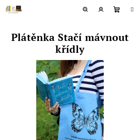
Přejít
na
obsah
Nákupn
Hledat
Přihlášení
Plátěnka Stačí mávnout
košík
křídly