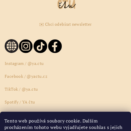
✉️ Chci odebírat newsletter
Instagram / @ya.ctu
Facebook / @yactu.cz
TikTok / @ya.ctu
Spotify / YA čtu
Wattpad / @yactucz
Tento web používá soubory cookie. Dalším
procházením tohoto webu vyjadřujete souhlas s jejich
Youtube / @yactucz