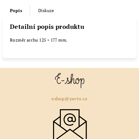
Popis
Diskuze
Detailní popis produktu
Rozměr archu 125 × 177 mm.
Z
á
p
a
eshop@yactu.cz
t
í