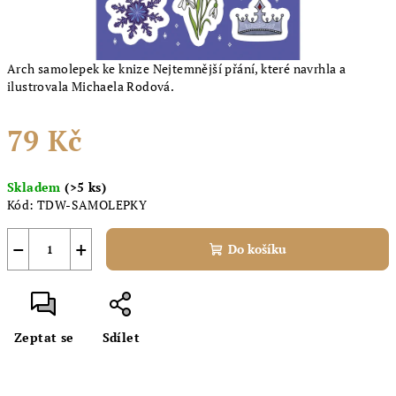
Arch samolepek ke knize Nejtemnější přání, které navrhla a
ilustrovala Michaela Rodová.
79 Kč
Měrná
Skladem
(>5 ks)
cena:
Kód:
TDW-SAMOLEPKY
−
+
Do košíku
Zeptat se
Sdílet