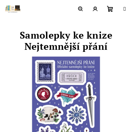
Přejít
na
obsah
Nákupn
Hledat
Přihlášení
Samolepky ke knize
košík
Nejtemnější přání