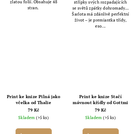
zlatou folií. Obsahuje 48
střípky svých rozpadajících
stran.
se světů zpátky dohromady…
Šarlota má zdánlivě perfektní
život – je premiantka třídy,
eso...
Print ke knize Pilná jako
Print ke knize Stačí
včelka od Thalie
mávnout křídly od Gottmi
79 Kč
79 Kč
Skladem
(>5 ks)
Skladem
(>5 ks)