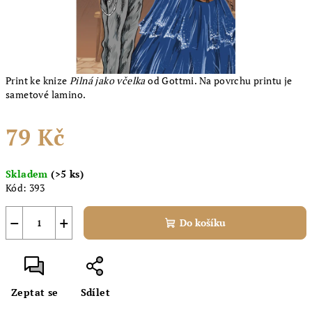
Print ke knize
Pilná jako včelka
od Gottmi. Na povrchu printu je
sametové lamino.
79 Kč
Měrná
Skladem
(>5 ks)
cena:
Kód:
393
−
+
Do košíku
Zeptat se
Sdílet