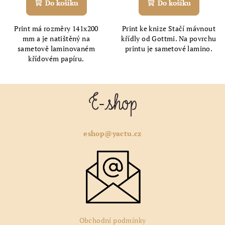
Do košíku
Do košíku
Print má rozměry 141x200
Print ke knize Stačí mávnout
mm a je natištěný na
křídly od Gottmi. Na povrchu
sametově laminovaném
printu je sametové lamino.
křídovém papíru.
Z
á
p
a
eshop@yactu.cz
t
í
Obchodní podmínky