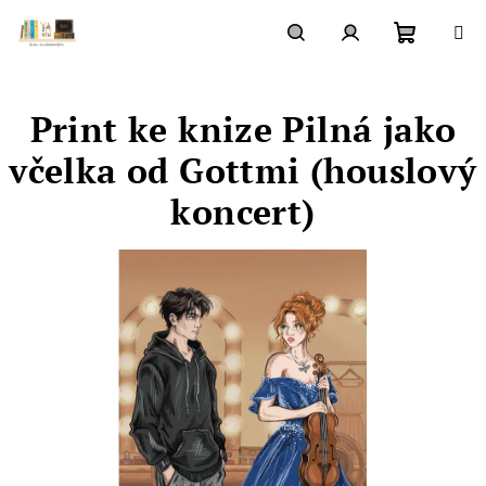
Přejít
na
obsah
Nákupn
Hledat
Přihlášení
Print ke knize Pilná jako
košík
včelka od Gottmi (houslový
koncert)