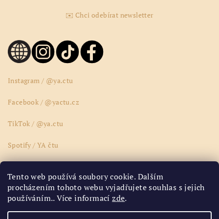
✉️ Chci odebírat newsletter
Instagram / @ya.ctu
Facebook / @yactu.cz
TikTok / @ya.ctu
Spotify / YA čtu
Wattpad / @yactucz
Tento web používá soubory cookie. Dalším
procházením tohoto webu vyjadřujete souhlas s jejich
Youtube / @yactucz
používáním.. Více informací
zde
.
Google Disk / ya.ctu.ya