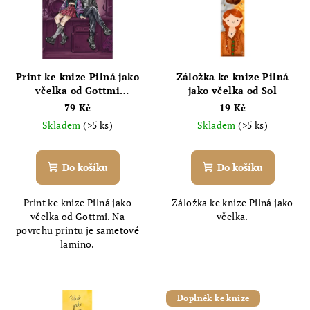
Print ke knize Pilná jako
Záložka ke knize Pilná
včelka od Gottmi
jako včelka od Sol
(punkový koncert)
79 Kč
19 Kč
Skladem
(>5 ks)
Skladem
(>5 ks)
Do košíku
Do košíku
Print ke knize Pilná jako
Záložka ke knize Pilná jako
včelka od Gottmi. Na
včelka.
povrchu printu je sametové
lamino.
Doplněk ke knize