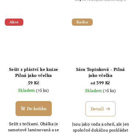
Akce
Kniha
Sešit s pláství ke knize
Sára Topinková - Pilná
Pilná jako včelka
jako včelka
59 Kč
399 Kč
od
Skladem
(>5 ks)
Skladem
(>5 ks)
Do košíku
Detail
Sešit s tečkami. Obálka je
Jsou jako voda a oheň, ale jen
samotově laminovaná a se
společně dokážou poskládat