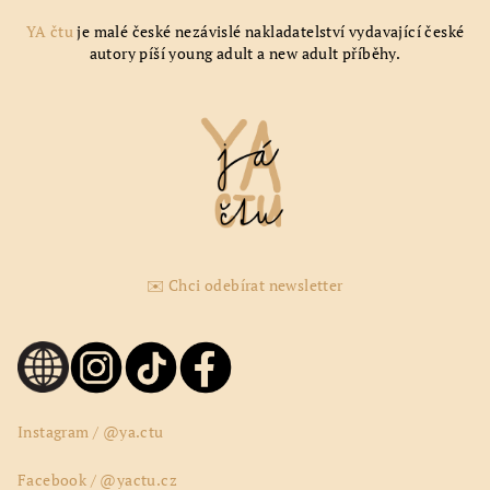
YA čtu
je malé české nezávislé nakladatelství vydavající české
autory píší young adult a new adult příběhy.
✉️ Chci odebírat newsletter
Instagram / @ya.ctu
Facebook / @yactu.cz