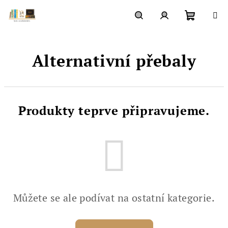
Přejít
na
obsah
Nákupn
Hledat
Přihlášení
Alternativní přebaly
košík
Produkty teprve připravujeme.
Můžete se ale podívat na ostatní kategorie.