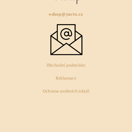
p
a
eshop@yactu.cz
t
í
Obchodní podmínky
Reklamace
Ochrana osobních údajů