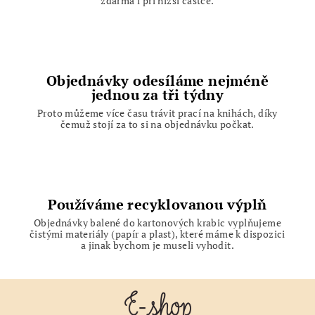
zdarma i při nižší částce.
Objednávky odesíláme nejméně
jednou za tři týdny
Proto můžeme více času trávit prací na knihách, díky
čemuž stojí za to si na objednávku počkat.
Používáme recyklovanou výplň
Objednávky balené do kartonových krabic vyplňujeme
čistými materiály (papír a plast), které máme k dispozici
a jinak bychom je museli vyhodit.
Z
á