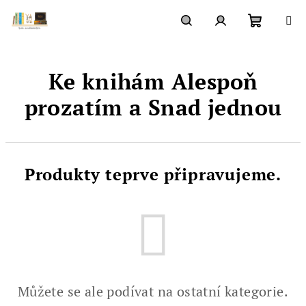
Přejít
na
obsah
Nákupn
Hledat
Přihlášení
Ke knihám Alespoň
košík
prozatím a Snad jednou
Produkty teprve připravujeme.
Můžete se ale podívat na ostatní kategorie.