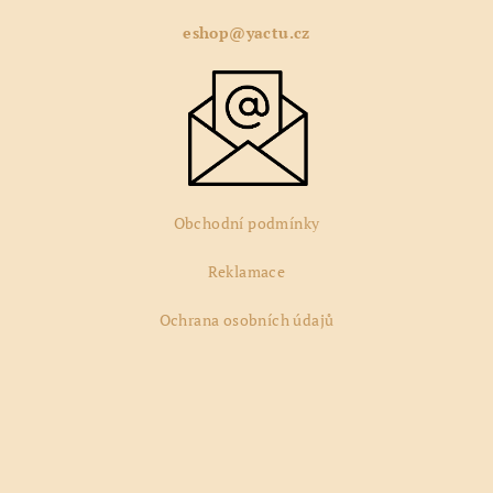
p
a
eshop@yactu.cz
t
í
Obchodní podmínky
Reklamace
Ochrana osobních údajů