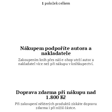
1
položek celkem
O
v
l
á
d
a
c
í
Nákupem podpoříte autora a
p
nakladatele
r
Zakoupením knih přes náš e-shop utrží autor a
v
nakladatel více než při nákupu v knihkupectví.
k
y
v
ý
p
Doprava zdarma při nákupu nad
1.800 Kč
i
s
Při zakoupení některých produktů získáte dopravu
zdarma i při nižší částce.
u