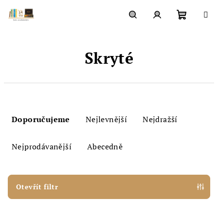
Přejít
na
obsah
Nákupn
Hledat
Přihlášení
Skryté
košík
Ř
a
Doporučujeme
Nejlevnější
Nejdražší
z
e
Nejprodávanější
Abecedně
n
í
p
Otevřít filtr
r
V
o