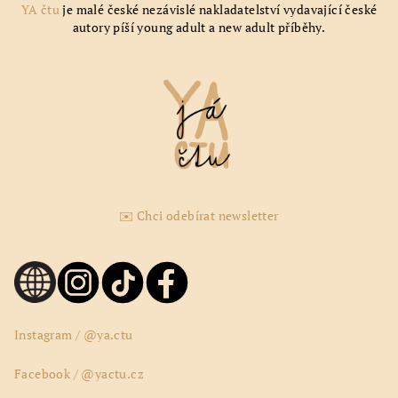
YA čtu
je malé české nezávislé nakladatelství vydavající české
autory píší young adult a new adult příběhy.
✉️ Chci odebírat newsletter
Instagram / @ya.ctu
Facebook / @yactu.cz