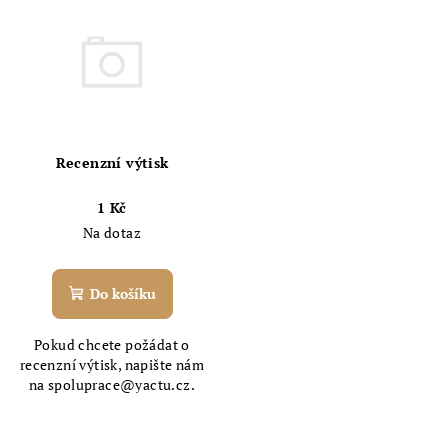
ý
d
p
u
i
k
s
t
p
ů
r
Recenzní výtisk
o
d
1 Kč
Na dotaz
u
k
t
Do košíku
ů
Pokud chcete požádat o
recenzní výtisk, napište nám
na spoluprace@yactu.cz.